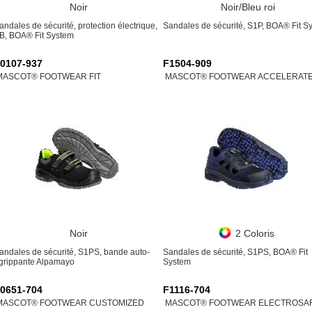
Noir
Noir/Bleu roi
andales de sécurité, protection électrique,
Sandales de sécurité, S1P, BOA® Fit S
B, BOA® Fit System
0107-937
F1504-909
MASCOT® FOOTWEAR FIT
MASCOT® FOOTWEAR ACCELERAT
Noir
2 Coloris
andales de sécurité, S1PS, bande auto-
Sandales de sécurité, S1PS, BOA® Fit
grippante Alpamayo
System
0651-704
F1116-704
MASCOT® FOOTWEAR CUSTOMIZED
MASCOT® FOOTWEAR ELECTROSA