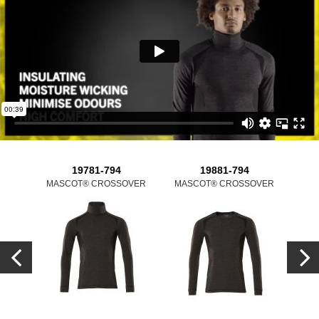
19781-794
19881-794
MASCOT® CROSSOVER
MASCOT® CROSSOVER
MA