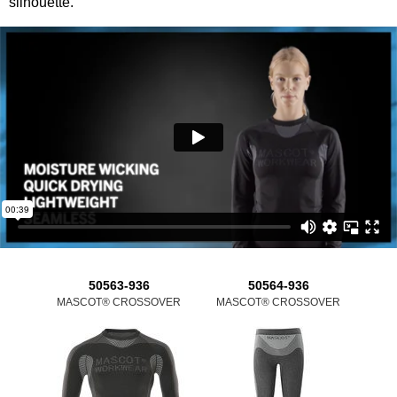
silhouette.
50563-936
50564-936
MASCOT® CROSSOVER
MASCOT® CROSSOVER