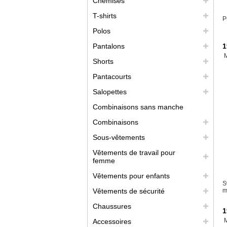
Chemises
T-shirts
P
Polos
Pantalons
1
Shorts
Pantacourts
Salopettes
Combinaisons sans manche
Combinaisons
Sous-vêtements
Vêtements de travail pour
femme
Vêtements pour enfants
S
Vêtements de sécurité
m
Chaussures
1
Accessoires