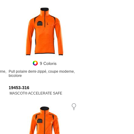
9 Coloris
rne,
Pull polaire demi-zippé, coupe moderne,
bicolore
19453-316
MASCOT® ACCELERATE SAFE