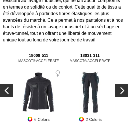
résistant au lavage industriel, qui ne fait aucun compromis
en termes de solidité ou de confort. Cette qualité de tissu a
été développée à partir des fibres élastiques les plus
avancées du marché. Cela permet à nos pantalons et à nos
hauts de résister à un lavage industriel et à un séchage en
étuve-tunnel, tout en offrant une liberté de mouvement
unique tout au long de votre journée de travail.
18008-511
18031-311
MASCOT® ACCELERATE
MASCOT® ACCELERATE
MAS
6 Coloris
2 Coloris