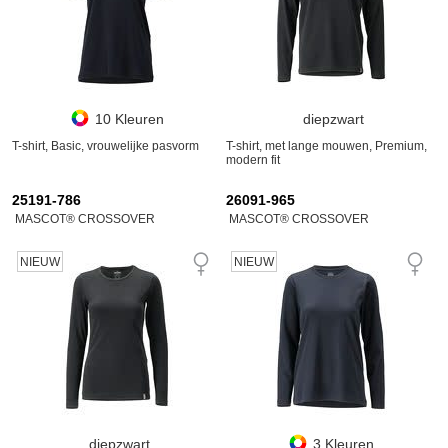
10 Kleuren
diepzwart
T-shirt, Basic, vrouwelijke pasvorm
T-shirt, met lange mouwen, Premium,
modern fit
25191-786
26091-965
MASCOT® CROSSOVER
MASCOT® CROSSOVER
NIEUW
NIEUW
diepzwart
3 Kleuren